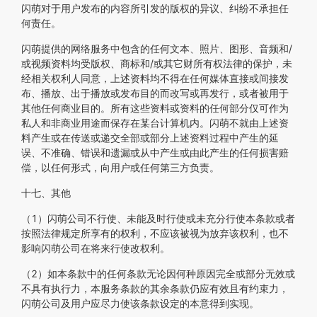
闪萌对于用户发布的内容所引发的版权的异议、纠纷不承担任
何责任。
闪萌提供的网络服务中包含的任何文本、照片、图形、音频和/
或视频资料均受版权、商标和/或其它财所有权法律的保护，未
经相关权利人同意，上述资料均不得在任何媒体直接或间接发
布、播放、出于播放或发布目的而改写或再发行，或者被用于
其他任何商业目的。所有这些资料或资料的任何部分仅可作为
私人和非商业用途而保存在某台计算机内。闪萌不就由上述资
料产生或在传送或递交全部或部分上述资料过程中产生的延
误、不准确、错误和遗漏或从中产生或由此产生的任何损害赔
偿，以任何形式，向用户或任何第三方负责。
十七、其他
（1）闪萌公司不行使、未能及时行使或未充分行使本条款或者
按照法律规定所享有的权利，不应该被视为放弃该权利，也不
影响闪萌公司在将来行使改权利。
（2）如本条款中的任何条款无论因何种原因完全或部分无效或
不具有执行力，本服务条款的其余条款仍应有效且有约束力，
闪萌公司及用户应尽力使该条款设定的本意得到实现。