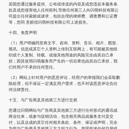
若因您通过服务提供、公布或传送的内容及或您违反本服务条
款及或您侵害他人任何权利,导致任何第三人向闪萌科技有限公
司提出任何索赔或请求，包括合理的律师费、调查费和公证费
等，您同 意赔偿闪萌科技有限公司上述损失。
十四、免责声明
（1）用户明确同意将文字、咨询、资料、音乐、相片、图形、
视讯、信息或其它个人资料上传到互联网上，有可能被其他组
织或个人复制、转载、或做其他用途的风险完全由其自己承
担；因其使用闪萌服务而产生的一切后果也由其自己承担，我
们对用户不承担任何责任。
（2）网站上针对用户的恶意评论，经用户的举报我们会采取删
除处理，但不保证一定满足用户需求，也不对该恶意评论负任
何法律责任。
十五、与广告商及其他第三方进行交易
您通过闪萌网站与广告商及其他第三方进行任何形式的通讯或
商业往来，或参与促销活动，包含相关商品或服务支付及交
付，以及达成的其它任何相关条款、条件、保证或声明，完全
为您与广告商及其他第三方之间之行为。您因前述任何交易或